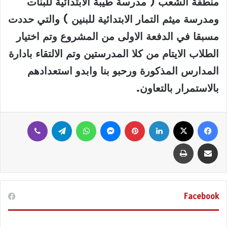
منطقة الشعب ( مدرسة طيبة الابتدائية للبنات
ومدرسة ميثم التمار الابتدائية للبنين ) والتي حددت
مسبقا في الدفعة الاولى من المشروع وتم اختيار
الطلاب الايتام من كلا المدرستين وتم الالتقاء بادارة
المدارس المذكورة ورحبو بنا وابدو استعدادهم
بالاستمرار بالتعاون
.
فيسبوك
‫X
لينكدإن
بينتيريست
ماسنجر
واتساب
تيلقرام
ڤايبر
مشاركة عبر البريد
طباعة
Facebook