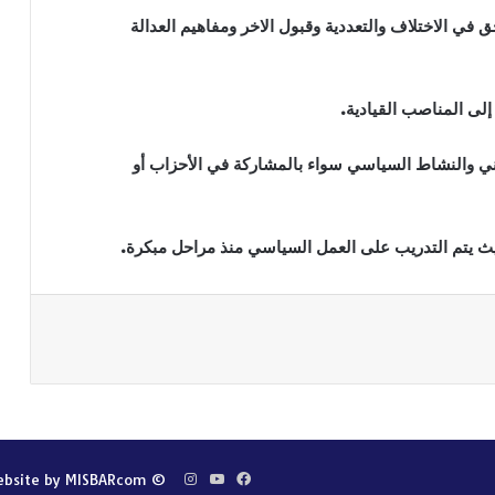
ق في الاختلاف والتعددية وقبول الاخر ومفاهيم العدالة
إلى المناصب القيادية.
ي والنشاط السياسي سواء بالمشاركة في الأحزاب أو
يث يتم التدريب على العمل السياسي منذ مراحل مبكرة.
باعة
فيسبوك
‫YouTube
انستقرام
bsite by MISBARcom
© Copyright 2026, TAMMUZ ORG, All Rights Reserved |