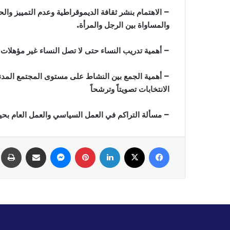
– الاهتمام بنشر ثقافة الديموقراطية وعدم التمييز والح
والمساواة بين الرجل والمرأة.
– أهمية تدريب النساء حتى لا تصل النساء غير مؤهلات 
– أهمية الجمع بين النشاط على مستوى المجتمع المدن
الانتخابات تصويتاً وترشحاً
– مسألة التراكم في العمل السياسي والعمل العام بح
فيسبوك
‫X
لينكدإن
بينتيريست
ماسنجر
مشاركة عبر البريد
ط