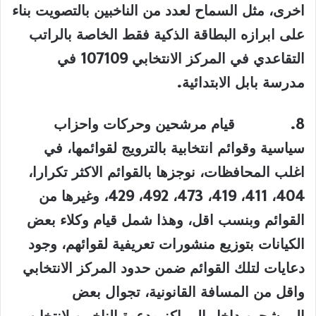
اخرى، مثل السماح لعدد من الناخبين بالتصويت بناء
على ابرازه البطاقة الذكية فقط الخاصة بالراتب
التقاعدي في المركز الانتخابي 107109 في
مدرسة بابل الابتدائية
.
8.
قيام مرشحين وحركات واحزاب
سياسية وقوائم انتخابية بالترويج لقوائمها، في
اغلب المحافظات، نوجزها بالقوائم الاكثر تكرارا،
404، 411، 419، 473، 492، 429، وغيرها من
القوائم وبنسب اقل، وهذا شمل قيام وكلاء بعض
الكيانات بتوزيع منشورات تعريفية لقوائهم، وجود
دعايات لتلك القوائم ضمن حدود المركز الانتخابي
واقل من المسافة القانونية، تجوال بعض
المرشحين داخل المراكز ودعوة الناخبين لانتخابهم
.