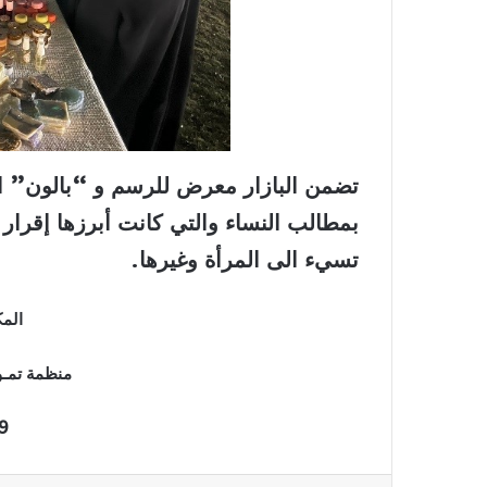
تضمن البازار معرض للرسم و “بالون” ا
بمطالب النساء والتي كانت أبرزها إقرار ق
تسيء الى المرأة وغيرها
.
المك
منظمة تمـوز
9 اذار 23