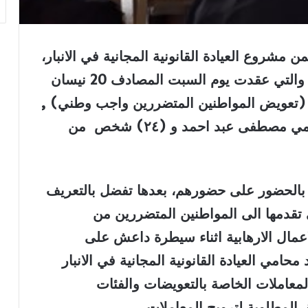
مشروع العيادة القانونية المجانية في الانبار،
الورشة الرابعة والتي عقدت يوم السبت المصادف 20 نيسان
عار (تعويض المواطنين المتضررين واجب وطني) ,
بحضور الزميل علي غزال والزميل المحامي مصطفى عبد احمد و (٢٤) شخص من
 بالحضور على حضورهم، بعدها تفضل بالتعريف
تي تقدمها الى المواطنين المتضررين من
اعمال الارهابية اثناء سيطرة داعش على
امي العيادة القانونية المجانية في الانبار
عاملات الخاصة بالتعويضات والفئات
 المطلوبة لترويج المعاملات.