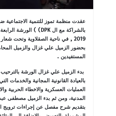
عقدت منظمة تموز للتنمية الاجتماعية ضمن 
بالشراكة مع ال
DPK)
)
2019 , في ناحية الصقلاوية وتحت ش
المستفيدين .
بدء الزميل علي غزال الورشة بالترحيب
بالعيادة القانونية المجانية والخدمات ال
العمليات العسكرية والاخطاء الحربية وال
المدنية، ومن ثم بدء الزميل مصطفى عبد مح
بتقديم شرح مفصل عن إجراءات ترويج الم
المشمولة بالتعويض، بالإضافة الى
الوثائق