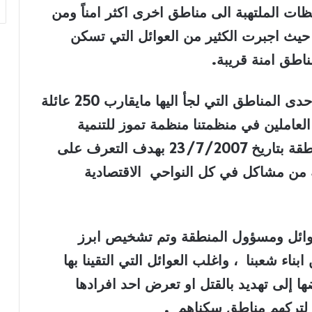
ات الملتهبة الى مناطق اخرى اكثر امناً ومن
ث اجبرت الكثير من العوائل التي تسكن
اطق امنة قريبة
.
منطقة الخازر(قرية خازر الجديدة) هي احدى المناطق التي لجأ اليها مايقارب 250 عائلة
لعاملين في منظمتنا منظمة تموز للتنمية
الاجتماعية باجراء زيارة ميدانية لتلك المنطقة بتاريخ 23/7/2007 بهدف التعرف على
يه من مشاكل في كل النواحي الاقتصادية
لعوائل ومسؤول المنطقة وتم تشخيص ابرز
ناء شعبنا ، واغلب العوائل التي التقينا بها
ا إلى تهديد بالقتل او تعرض احد افرادها
لتركهم مناطق سكناهم
.