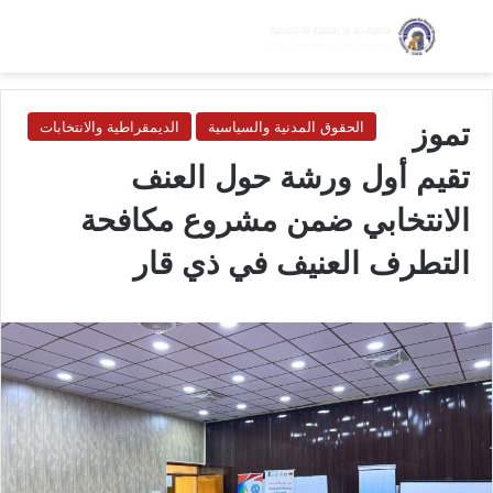
بحث عن
الق
الوضع ا
تموز
الحقوق المدنية والسياسية
الديمقراطية والانتخابات
تقيم أول ورشة حول العنف
الانتخابي ضمن مشروع مكافحة
التطرف العنيف في ذي قار