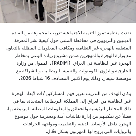
نفذت منظمة تموز للتنمية الاجتماعية تدريب لمجموعة من القادة
الدينيين والتربويين في محافظة المثنى حول كيفية نشر المعرفة
المتعلقة بالهجرة غير النظامية ومكافحة المعلومات المظللة بالتعاون
مع وزارة الهجرة والمهجرين ضمن مشروع زيادة الوعي بمخاطر
الهجرة غير النظامية في العراق (RADIM)، الممول من وزارة
الخارجية وشؤون الكومنولث والتنمية البريطانية، وبالشراكة مع
مؤسسة سيفار، وذلك يوم الاثنين المصادف 16 شباط 2026.
وكان الهدف من التدريب تعزيز فهم المشاركين/ات لأبعاد الهجرة
غير النظامية من العراق إلى المملكة البريطانية المتحدة، بما في
ذلك المخاطر الرئيسية والحقائق والمعلومات المضللة المرتبطة بها،
فضلاً عن تمكينهم من إدارة نقاشات آمنة ومحترمة حول موضوع
الهجرة داخل الأوساط الدينية والتعليمية ومواجهة الخرافات
والروايات التي يروج لها المهربون بشكل فعّال.