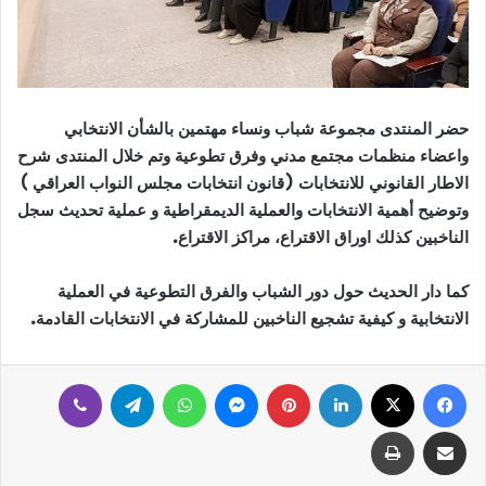
حضر المنتدى مجموعة شباب ونساء مهتمين بالشأن الانتخابي
واعضاء منظمات مجتمع مدني وفرق تطوعية وتم خلال المنتدى شرح
الاطار القانوني للانتخابات (قانون انتخابات مجلس النواب العراقي )
وتوضيح أهمية الانتخابات والعملية الديمقراطية و عملية تحديث سجل
الناخبين كذلك اوراق الاقتراع، مراكز الاقتراع.
كما دار الحديث حول دور الشباب والفرق التطوعية في العملية
الانتخابية و كيفية تشجيع الناخبين للمشاركة في الانتخابات القادمة.
فيسبوك
‫X
لينكدإن
بينتيريست
ماسنجر
واتساب
تيلقرام
ڤايبر
مشاركة عبر البريد
طباعة