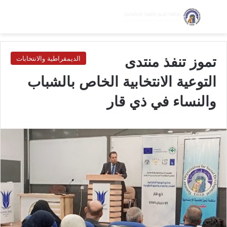
بحث عن
الق
الوضع ا
تموز تنفذ منتدى
الديمقراطية والانتخابات
التوعية الانتخابية الخاص بالشباب
والنساء في ذي قار