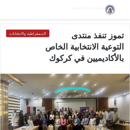
بحث عن
الق
الوضع ا
تموز تنفذ منتدى
الديمقراطية والانتخابات
التوعية الانتخابية الخاص
بالأكاديميين في كركوك