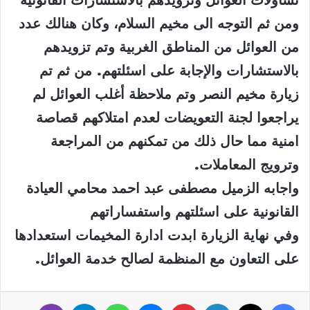
ومن ثم التوجه الى مخيم السلام، وكان هنالك عدد
من العوائل من المناطق الغربية وتم تزويدهم
بالاستشارات والإجابة على اسئلتهم. من ثم تم
زيارة مخيم النصر وتم ملاحظة أغلب العوائل لم
يراجعوا لجنة التعويضات لعدم امتلاكهم قصاصة
امنية مما حال ذلك من تمكنهم من المراجعة
وترويج المعاملات.
واجابه الزميل مصطفى عبد احمد محامي العيادة
القانونية على اسئلتهم واستفساراتهم
وفي نهاية الزيارة ابدت ادارة المخيمات استعدادها
على التعاون مع المنظمة لصالح خدمة العوائل.
فيسبوك
‫X
لينكدإن
بينتيريست
ماسنجر
واتساب
تيلقرام
ڤايبر