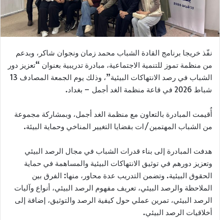
نفّذ خريجا برنامج القادة الشباب محمد زمان ونجوان شاكر، وبدعم
من منظمة تموز للتنمية الاجتماعية، مبادرة تدريبية بعنوان “تعزيز دور
الشباب في رصد الانتهاكات البيئية”، وذلك يوم الجمعة المصادف 13
شباط 2026 في قاعة منظمة الغد أجمل – بغداد.
أُقيمت المبادرة بالتعاون مع منظمة الغد أجمل، وبمشاركة مجموعة
من الشباب المهتمين/ات بقضايا التغيير المناخي وحماية البيئة.
هدفت المبادرة إلى بناء قدرات الشباب في مجال الرصد البيئي
وتعزيز دورهم في توثيق الانتهاكات البيئية والمساهمة في حماية
الحقوق البيئية. وتضمن التدريب عدة محاور، منها: الفرق بين
الملاحظة والرصد البيئي، تعريف مفهوم الرصد البيئي، أنواع وآليات
الرصد البيئي، تمرين عملي حول كيفية الرصد والتوثيق، إضافة إلى
أخلاقيات الرصد البيئي.