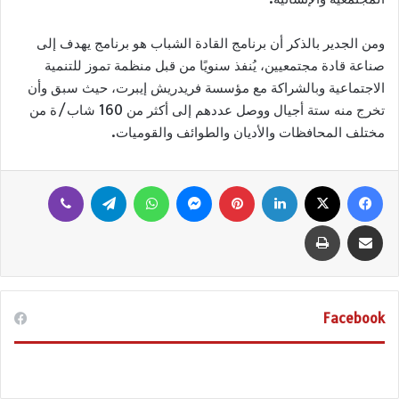
ومن الجدير بالذكر أن برنامج القادة الشباب هو برنامج يهدف إلى
صناعة قادة مجتمعيين، يُنفذ سنويًا من قبل منظمة تموز للتنمية
الاجتماعية وبالشراكة مع مؤسسة فريدريش إيبرت، حيث سبق وأن
تخرج منه ستة أجيال ووصل عددهم إلى أكثر من 160 شاب/ة من
مختلف المحافظات والأديان والطوائف والقوميات.
فيسبوك
‫X
لينكدإن
بينتيريست
ماسنجر
واتساب
تيلقرام
ڤايبر
مشاركة عبر البريد
طباعة
Facebook