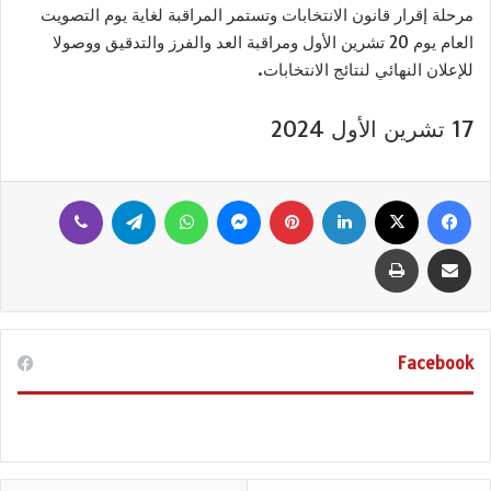
مرحلة إقرار قانون الانتخابات وتستمر المراقبة لغاية يوم التصويت
العام يوم 20 تشرين الأول ومراقبة العد والفرز والتدقيق ووصولا
للإعلان النهائي لنتائج الانتخابات.
17 تشرين الأول 2024
فيسبوك
‫X
لينكدإن
بينتيريست
ماسنجر
واتساب
تيلقرام
ڤايبر
مشاركة عبر البريد
طباعة
Facebook