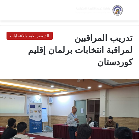
بحث عن
الق
الوضع ا
تدريب المراقبين
الديمقراطية والانتخابات
لمراقبة انتخابات برلمان إقليم
كوردستان