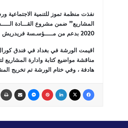
نفذت منظمة تموز للتنمية الاجتماعية ورشة
2020 بدعم من مـــــؤسـسة فريدريش ايبرت الألمانية
اقيمت الورشة في بغداد في فندق كورال وحضــ
مناقشة مواضيع كتابة وادارة المشاريع ل
هادفة ، وفي ختام الورشة تم تخريج المشارك
فيسبوك
‫X
لينكدإن
بينتيريست
ماسنجر
مشاركة عبر البريد
ط