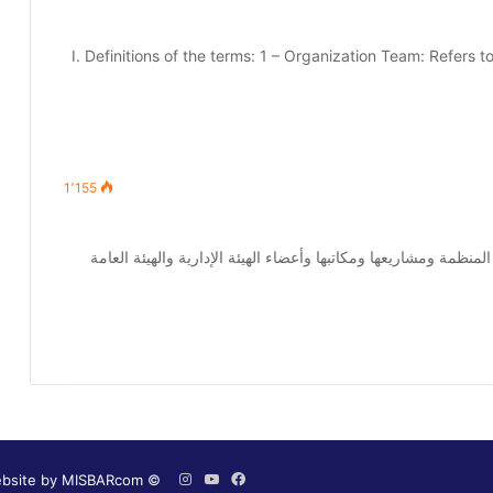
I. Definitions of the terms: 1 – Organization Team: Refers to
1٬155
نظمة ومشاريعها ومكاتبها وأعضاء الهيئة الإدارية والهيئة العامة
فيسبوك
‫YouTube
© Copyright 2026, TAMMUZ ORG, All Rights Reserved |
انستقرام
bsite by MISBARcom