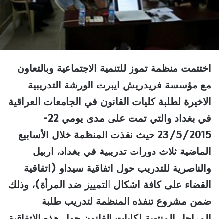
ا
ختتمت
منظمة تموز للتنمية الاجتماعية وبالتعاون
مع مؤسسة فريدريش ايبرت الورشة التدريبية
الاخيرة لطلبة كليات القانون في الجامعات العراقية
في بغداد والتي تمت على مدى يومي 22-
23/5/2015 حيث نفذت المنظمة خلال الأسابيع
الماضية ثلاث دورات تدريبية في بغداد، اربيل
والناصرية للتدريب حول اتفاقية سيداو (اتفاقية
القضاء على كافة اشكال التمييز ضد المرأة)، وذلك
ضمن مشروع تنفذه المنظمة لتدريب طلبة
المراحل المنتهية لكليات القانون حول هذه الاتفاقية