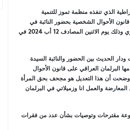
ية الذي تنفذه منظمة تموز للتنمية
قانون الأحوال الشخصية بحضور النائبة في
البرلمان العراقي السيدة فاطمة العيساوي وذلك يوم الاثنين المصادف 12 أب 2024 في
ار الحديث بين الحضور والنائبة السيدة
ها البرلمان العراقي على قانون الأحوال
لمرقم 188 لسنة 1959 حيث وضحت أن هذا التعديل هو مجحف بحق المرأة
لمعارضة والعمل انا وزميلاتي في البرلمان
موعة مقترحات وتوصيات بشأن عدد من فقرات