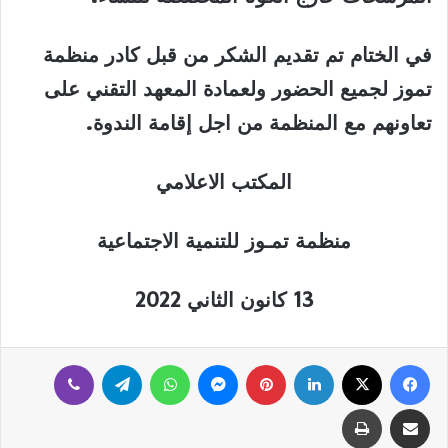
في الختام تم تقديم الشكر من قبل كادر منظمة
تموز لجميع الحضور ولعمادة المعهد التقني على
تعاونهم مع المنظمة من اجل إقامة الندوة.
المكتب الاعلامي
منظمة تمـوز للتنمية الاجتماعية
13 كانون الثاني 2022
فيسبوك
‫X
لينكدإن
بينتيريست
ماسنجر
واتساب
تيلقرام
ڤايبر
مشاركة عبر البريد
طباعة