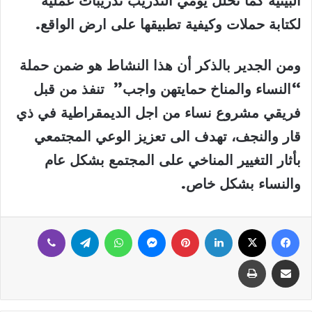
البيئية كما تخلل يومي التدريب تدريبات عملية
لكتابة حملات وكيفية تطبيقها على ارض الواقع.
ومن الجدير بالذكر أن هذا النشاط هو ضمن حملة
“النساء والمناخ حمايتهن واجب” تنفذ من قبل
فريقي مشروع نساء من اجل الديمقراطية في ذي
قار والنجف، تهدف الى تعزيز الوعي المجتمعي
بأثار التغيير المناخي على المجتمع بشكل عام
والنساء بشكل خاص.
فيسبوك
‫X
لينكدإن
بينتيريست
ماسنجر
واتساب
تيلقرام
ڤايبر
مشاركة عبر البريد
طباعة