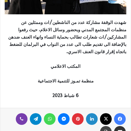
شهدت الوقفة مشاركة عدد من الناشطين/ات وممثلين عن
منظمات المجتمع المدني وبحضور وسائل الاعلام، حيث رفعوا
المشاركين/ات شعارات تطالب بحماية النساء وانهاء العنف ضدهن
بالإضافة الى تقديم طلب الى عدد من النواب في البرلمان للضغط
باتجاه إقرار قانون العنف الاسري.
المكتب الاعلامي
منظمة تمـوز للتنمية الاجتماعية
6 شباط 2023
فيسبوك
‫X
لينكدإن
بينتيريست
ماسنجر
واتساب
تيلقرام
ڤايبر
مشاركة عبر البريد
طباعة